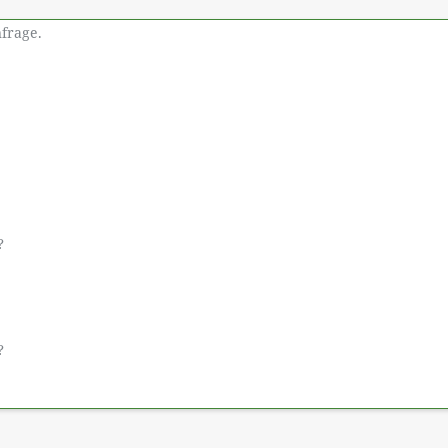
frage.
?
?